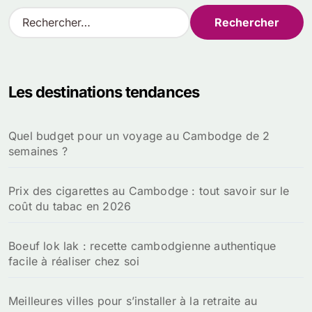
R
e
c
h
e
Les destinations tendances
r
c
h
Quel budget pour un voyage au Cambodge de 2
e
semaines ?
r
:
Prix des cigarettes au Cambodge : tout savoir sur le
coût du tabac en 2026
Boeuf lok lak : recette cambodgienne authentique
facile à réaliser chez soi
Meilleures villes pour s’installer à la retraite au