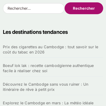
R
e
c
h
e
Les destinations tendances
r
c
h
Prix des cigarettes au Cambodge : tout savoir sur le
e
coût du tabac en 2026
r
:
Boeuf lok lak : recette cambodgienne authentique
facile à réaliser chez soi
Découvrez le Cambodge sans vous ruiner : Un
itinéraire de rêve à petit prix
Explorez le Cambodge en mars : La météo idéale