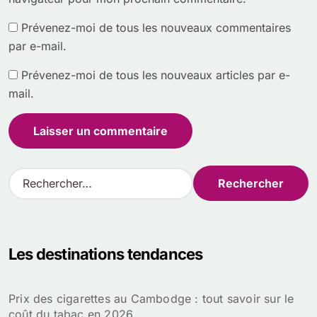
Prévenez-moi de tous les nouveaux commentaires
par e-mail.
Prévenez-moi de tous les nouveaux articles par e-
mail.
R
e
c
h
e
Les destinations tendances
r
c
h
Prix des cigarettes au Cambodge : tout savoir sur le
e
coût du tabac en 2026
r