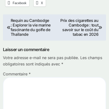
Facebook
X
Navigation
Requin au Cambodge
Prix des cigarettes au
: Explorer la vie marine
Cambodge : tout
de
fascinante du golfe de
savoir sur le coût du
Thaïlande
tabac en 2026
l’article
Laisser un commentaire
Votre adresse e-mail ne sera pas publiée.
Les champs
obligatoires sont indiqués avec
*
Commentaire
*