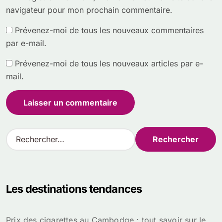
navigateur pour mon prochain commentaire.
Prévenez-moi de tous les nouveaux commentaires
par e-mail.
Prévenez-moi de tous les nouveaux articles par e-
mail.
R
e
c
h
e
Les destinations tendances
r
c
h
Prix des cigarettes au Cambodge : tout savoir sur le
e