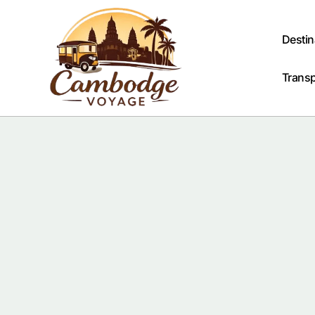
Passer
au
contenu
Destin
Trans