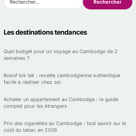
e
c
h
e
Les destinations tendances
r
c
h
Quel budget pour un voyage au Cambodge de 2
e
semaines ?
r
:
Boeuf lok lak : recette cambodgienne authentique
facile à réaliser chez soi
Acheter un appartement au Cambodge : le guide
complet pour les étrangers
Prix des cigarettes au Cambodge : tout savoir sur le
coût du tabac en 2026