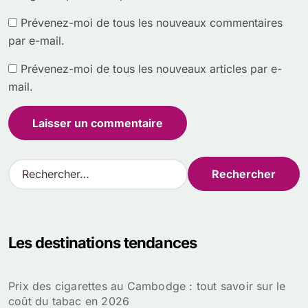
Prévenez-moi de tous les nouveaux commentaires
par e-mail.
Prévenez-moi de tous les nouveaux articles par e-
mail.
R
e
c
h
e
Les destinations tendances
r
c
h
Prix des cigarettes au Cambodge : tout savoir sur le
e
coût du tabac en 2026
r