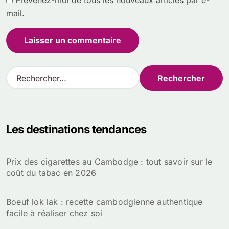
mail.
R
e
c
h
e
Les destinations tendances
r
c
h
Prix des cigarettes au Cambodge : tout savoir sur le
e
coût du tabac en 2026
r
:
Boeuf lok lak : recette cambodgienne authentique
facile à réaliser chez soi