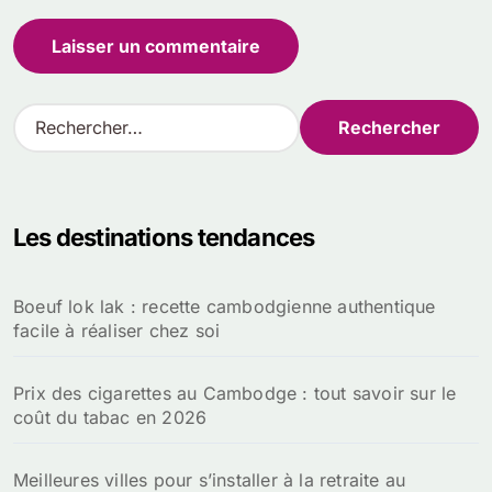
R
e
c
h
e
Les destinations tendances
r
c
h
Boeuf lok lak : recette cambodgienne authentique
e
facile à réaliser chez soi
r
:
Prix des cigarettes au Cambodge : tout savoir sur le
coût du tabac en 2026
Meilleures villes pour s’installer à la retraite au