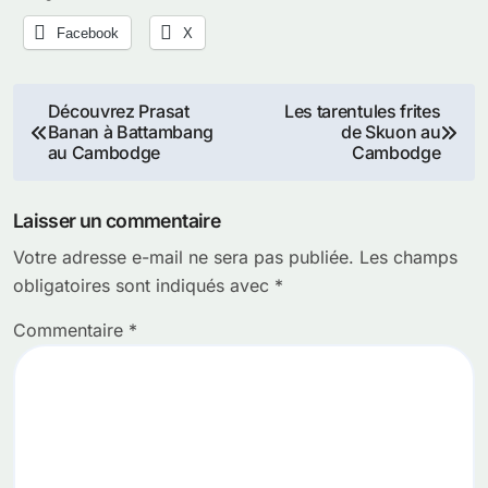
Facebook
X
Navigation
Découvrez Prasat
Les tarentules frites
Banan à Battambang
de Skuon au
de
au Cambodge
Cambodge
l’article
Laisser un commentaire
Votre adresse e-mail ne sera pas publiée.
Les champs
obligatoires sont indiqués avec
*
Commentaire
*