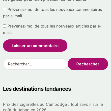
Prévenez-moi de tous les nouveaux commentaires
par e-mail.
Prévenez-moi de tous les nouveaux articles par e-
mail.
R
e
c
h
e
Les destinations tendances
r
c
h
Prix des cigarettes au Cambodge : tout savoir sur le
e
coût du tabac en 2026
r