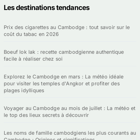
Les destinations tendances
r
c
h
Prix des cigarettes au Cambodge : tout savoir sur le
e
coût du tabac en 2026
r
:
Boeuf lok lak : recette cambodgienne authentique
facile à réaliser chez soi
Explorez le Cambodge en mars : La météo idéale
pour visiter les temples d'Angkor et profiter des
plages idylliques
Voyager au Cambodge au mois de juillet : La météo et
le top des lieux secrets à découvrir
Les noms de famille cambodgiens les plus courants au
Cambodge : Origines et significations