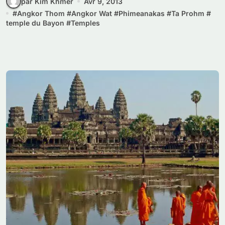
par Kim Khmer
Avr 9, 2013
#
Angkor Thom
#
Angkor Wat
#
Phimeanakas
#
Ta Prohm
#
temple du Bayon
#
Temples