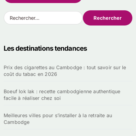
R
e
c
h
e
Les destinations tendances
r
c
h
Prix des cigarettes au Cambodge : tout savoir sur le
e
coût du tabac en 2026
r
:
Boeuf lok lak : recette cambodgienne authentique
facile à réaliser chez soi
Meilleures villes pour s’installer à la retraite au
Cambodge