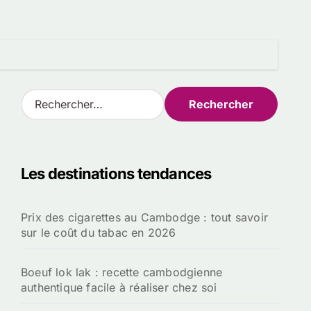
R
e
c
h
e
Les destinations tendances
r
c
h
Prix des cigarettes au Cambodge : tout savoir
e
sur le coût du tabac en 2026
r
:
Boeuf lok lak : recette cambodgienne
authentique facile à réaliser chez soi