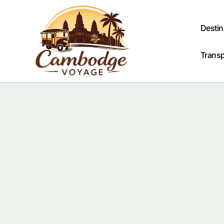
Passer
au
contenu
Destin
Trans