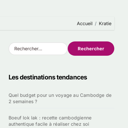
Accueil
Kratie
R
e
c
h
e
Les destinations tendances
r
c
h
Quel budget pour un voyage au Cambodge de
e
2 semaines ?
r
:
Boeuf lok lak : recette cambodgienne
authentique facile à réaliser chez soi