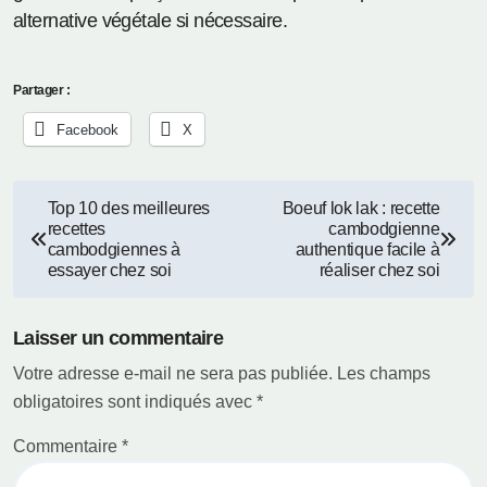
alternative végétale si nécessaire.
Partager :
Facebook
X
Navigation
Top 10 des meilleures
Boeuf lok lak : recette
recettes
cambodgienne
de
cambodgiennes à
authentique facile à
essayer chez soi
réaliser chez soi
l’article
Laisser un commentaire
Votre adresse e-mail ne sera pas publiée.
Les champs
obligatoires sont indiqués avec
*
Commentaire
*