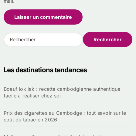
mail.
R
e
c
h
e
Les destinations tendances
r
c
h
Boeuf lok lak : recette cambodgienne authentique
e
facile à réaliser chez soi
r
:
Prix des cigarettes au Cambodge : tout savoir sur le
coût du tabac en 2026