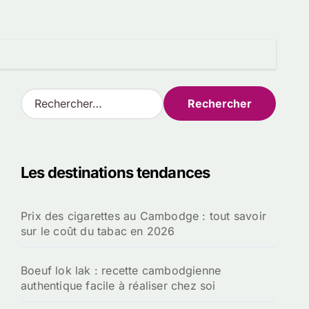
R
e
c
h
e
Les destinations tendances
r
c
h
Prix des cigarettes au Cambodge : tout savoir
e
sur le coût du tabac en 2026
r
:
Boeuf lok lak : recette cambodgienne
authentique facile à réaliser chez soi