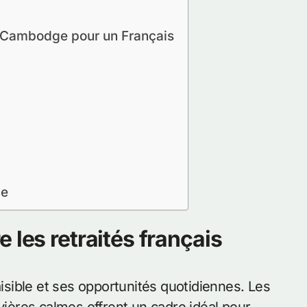
au Cambodge pour un Français
ge
 les retraités français
sible et ses opportunités quotidiennes. Les
ivières calmes offrent un cadre idéal pour