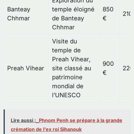
Exploration du
Banteay
temple éloigné
850
210
Chhmar
de Banteay
€
Chhmar
Visite du
temple de
Preah Vihear,
900
Preah Vihear
site classé au
220
€
patrimoine
mondial de
l’UNESCO
Lire aussi :
Phnom Penh se prépare à la grande
crémation de l'ex roi Sihanouk