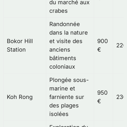
du marché aux
crabes
Randonnée
dans la nature
Bokor Hill
et visite des
900
220
Station
anciens
€
bâtiments
coloniaux
Plongée sous-
marine et
950
Koh Rong
farniente sur
230
€
des plages
isolées