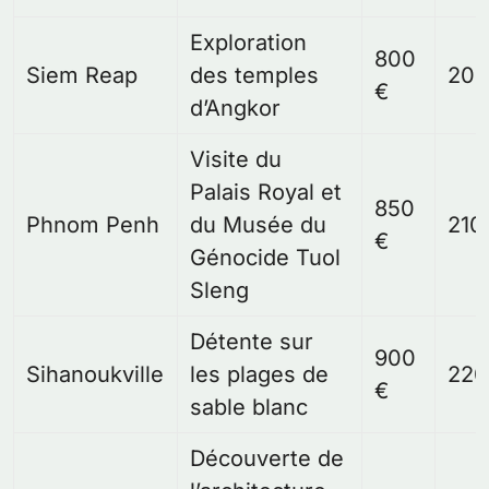
Exploration
800
Siem Reap
des temples
200
€
d’Angkor
Visite du
Palais Royal et
850
Phnom Penh
du Musée du
210
€
Génocide Tuol
Sleng
Détente sur
900
Sihanoukville
les plages de
220
€
sable blanc
Découverte de