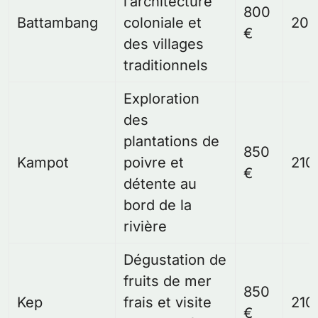
l’architecture
800
Battambang
coloniale et
200
€
des villages
traditionnels
Exploration
des
plantations de
850
Kampot
poivre et
210
€
détente au
bord de la
rivière
Dégustation de
fruits de mer
850
Kep
frais et visite
210
€