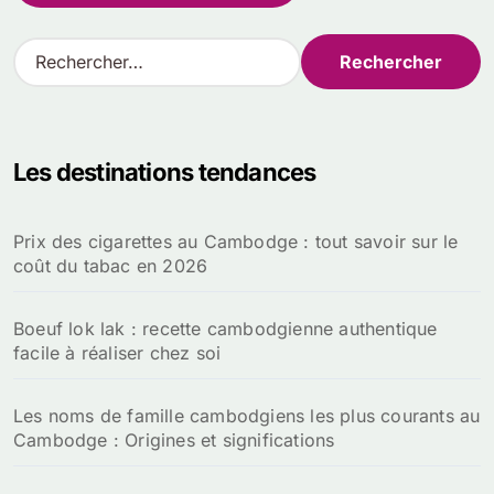
R
e
c
h
e
Les destinations tendances
r
c
h
Prix des cigarettes au Cambodge : tout savoir sur le
e
coût du tabac en 2026
r
:
Boeuf lok lak : recette cambodgienne authentique
facile à réaliser chez soi
Les noms de famille cambodgiens les plus courants au
Cambodge : Origines et significations