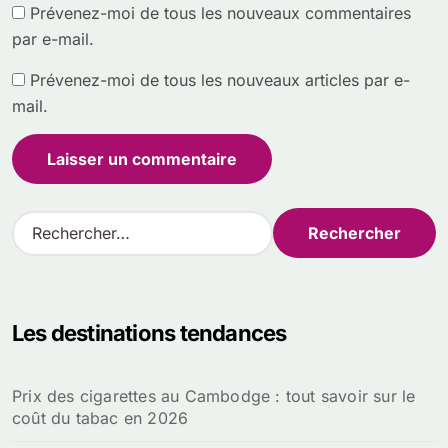
Prévenez-moi de tous les nouveaux commentaires
par e-mail.
Prévenez-moi de tous les nouveaux articles par e-
mail.
R
e
c
h
e
Les destinations tendances
r
c
h
Prix des cigarettes au Cambodge : tout savoir sur le
e
coût du tabac en 2026
r