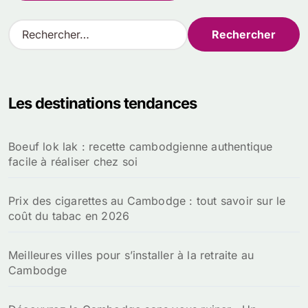
R
e
c
h
e
Les destinations tendances
r
c
h
Boeuf lok lak : recette cambodgienne authentique
e
facile à réaliser chez soi
r
:
Prix des cigarettes au Cambodge : tout savoir sur le
coût du tabac en 2026
Meilleures villes pour s’installer à la retraite au
Cambodge