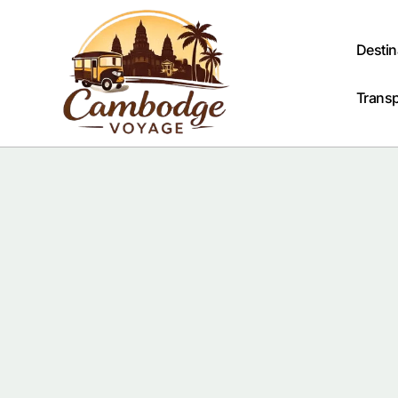
Passer
au
contenu
Destin
Trans