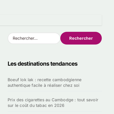
R
e
c
h
e
Les destinations tendances
r
c
h
Boeuf lok lak : recette cambodgienne
e
authentique facile à réaliser chez soi
r
:
Prix des cigarettes au Cambodge : tout savoir
sur le coût du tabac en 2026