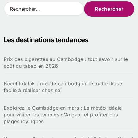
R
e
c
h
e
Les destinations tendances
r
c
h
Prix des cigarettes au Cambodge : tout savoir sur le
e
coût du tabac en 2026
r
:
Boeuf lok lak : recette cambodgienne authentique
facile à réaliser chez soi
Explorez le Cambodge en mars : La météo idéale
pour visiter les temples d'Angkor et profiter des
plages idylliques