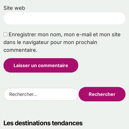
Site web
Enregistrer mon nom, mon e-mail et mon site
dans le navigateur pour mon prochain
commentaire.
R
e
c
h
e
Les destinations tendances
r
c