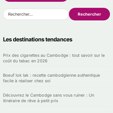
R
e
c
h
e
Les destinations tendances
r
c
h
Prix des cigarettes au Cambodge : tout savoir sur le
e
coût du tabac en 2026
r
:
Boeuf lok lak : recette cambodgienne authentique
facile à réaliser chez soi
Découvrez le Cambodge sans vous ruiner : Un
itinéraire de rêve à petit prix