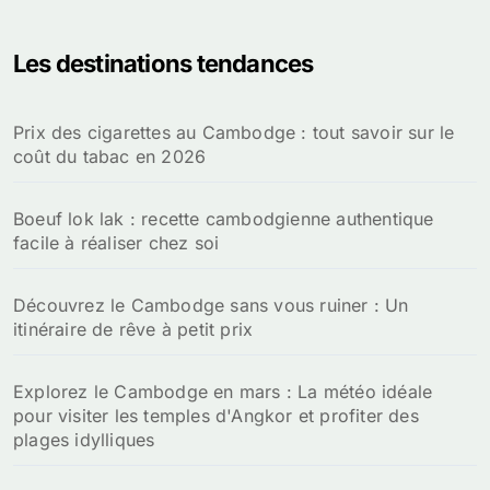
h
e
Les destinations tendances
r
c
h
Prix des cigarettes au Cambodge : tout savoir sur le
e
coût du tabac en 2026
r
:
Boeuf lok lak : recette cambodgienne authentique
facile à réaliser chez soi
Découvrez le Cambodge sans vous ruiner : Un
itinéraire de rêve à petit prix
Explorez le Cambodge en mars : La météo idéale
pour visiter les temples d'Angkor et profiter des
plages idylliques