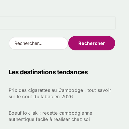
R
e
c
h
e
Les destinations tendances
r
c
h
Prix des cigarettes au Cambodge : tout savoir
e
sur le coût du tabac en 2026
r
:
Boeuf lok lak : recette cambodgienne
authentique facile à réaliser chez soi