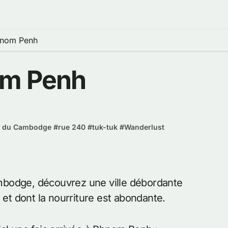
hnom Penh
om Penh
i du Cambodge
#
rue 240
#
tuk-tuk
#
Wanderlust
mbodge, découvrez une ville débordante
t dont la nourriture est abondante.