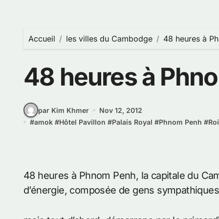
Accueil
les villes du Cambodge
48 heures à P
48 heures à Phn
par Kim Khmer
Nov 12, 2012
#
amok
#
Hôtel Pavillon
#
Palais Royal
#
Phnom Penh
#
Ro
48 heures à Phnom Penh, la capitale du Ca
d’énergie, composée de gens sympathiques e