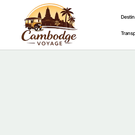
Passer
au
contenu
Destin
Trans