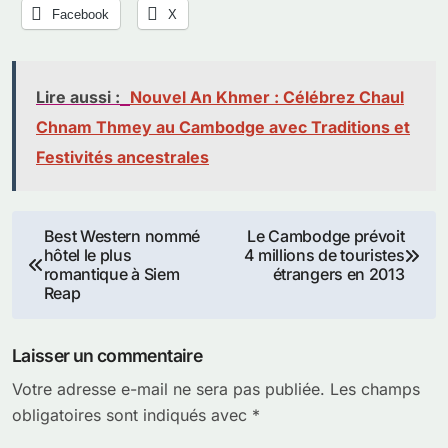
Facebook
X
Lire aussi :
Nouvel An Khmer : Célébrez Chaul
Chnam Thmey au Cambodge avec Traditions et
Festivités ancestrales
Navigation
Best Western nommé
Le Cambodge prévoit
hôtel le plus
4 millions de touristes
de
romantique à Siem
étrangers en 2013
Reap
l’article
Laisser un commentaire
Votre adresse e-mail ne sera pas publiée.
Les champs
obligatoires sont indiqués avec
*