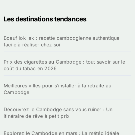
h
e
Les destinations tendances
r
c
h
Boeuf lok lak : recette cambodgienne authentique
e
facile à réaliser chez soi
r
:
Prix des cigarettes au Cambodge : tout savoir sur le
coût du tabac en 2026
Meilleures villes pour s’installer à la retraite au
Cambodge
Découvrez le Cambodge sans vous ruiner : Un
itinéraire de rêve à petit prix
Explorez le Cambodge en mars : La météo idéale