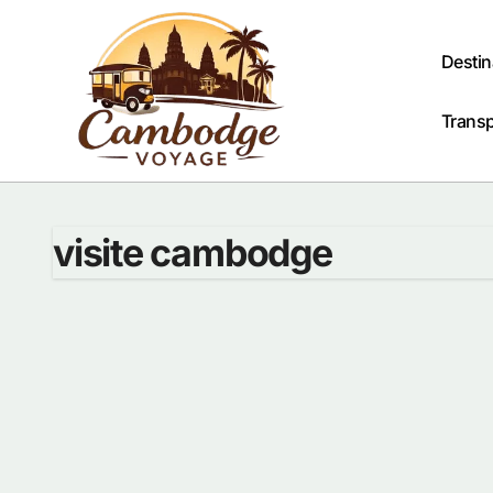
Passer
au
contenu
Destin
Trans
visite cambodge