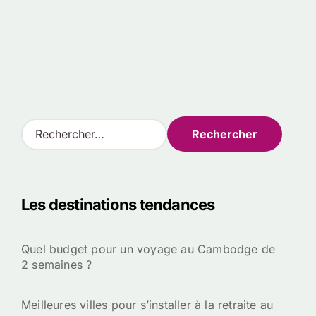
R
e
c
h
e
Les destinations tendances
r
c
h
Quel budget pour un voyage au Cambodge de
e
2 semaines ?
r
:
Meilleures villes pour s’installer à la retraite au