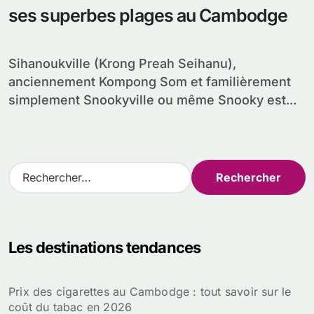
ses superbes plages au Cambodge
Sihanoukville (Krong Preah Seihanu),
anciennement Kompong Som et familièrement
simplement Snookyville ou même Snooky est...
R
e
c
h
e
Les destinations tendances
r
c
h
Prix des cigarettes au Cambodge : tout savoir sur le
e
coût du tabac en 2026
r