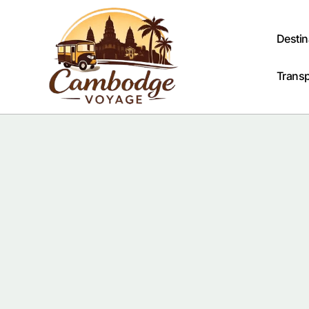
Passer
au
contenu
Destin
Trans