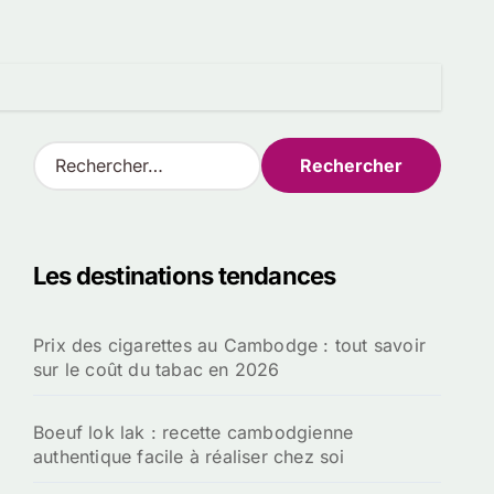
R
e
c
h
e
Les destinations tendances
r
c
h
Prix des cigarettes au Cambodge : tout savoir
e
sur le coût du tabac en 2026
r
:
Boeuf lok lak : recette cambodgienne
authentique facile à réaliser chez soi