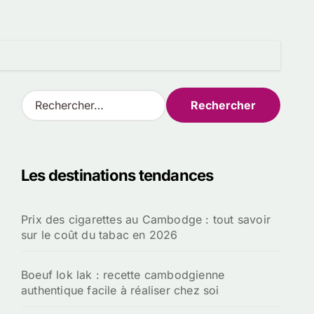
R
e
c
h
e
Les destinations tendances
r
c
h
Prix des cigarettes au Cambodge : tout savoir
e
sur le coût du tabac en 2026
r
:
Boeuf lok lak : recette cambodgienne
authentique facile à réaliser chez soi