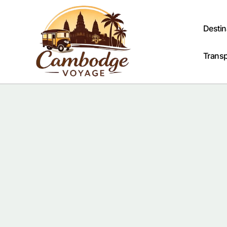
Passer
au
contenu
Destin
Trans