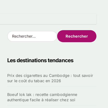
R
e
c
h
e
Les destinations tendances
r
c
h
Prix des cigarettes au Cambodge : tout savoir
e
sur le coût du tabac en 2026
r
:
Boeuf lok lak : recette cambodgienne
authentique facile à réaliser chez soi