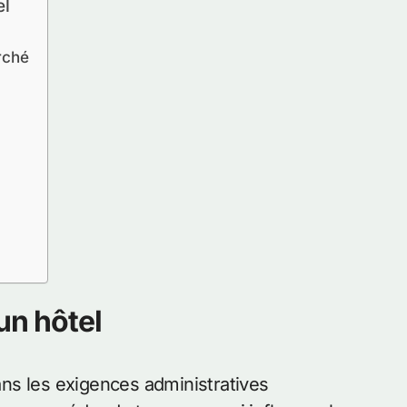
el
rché
un hôtel
ns les exigences administratives