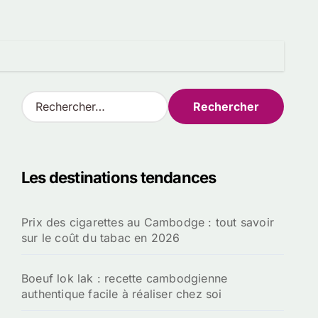
R
e
c
h
e
Les destinations tendances
r
c
h
Prix des cigarettes au Cambodge : tout savoir
e
sur le coût du tabac en 2026
r
:
Boeuf lok lak : recette cambodgienne
authentique facile à réaliser chez soi