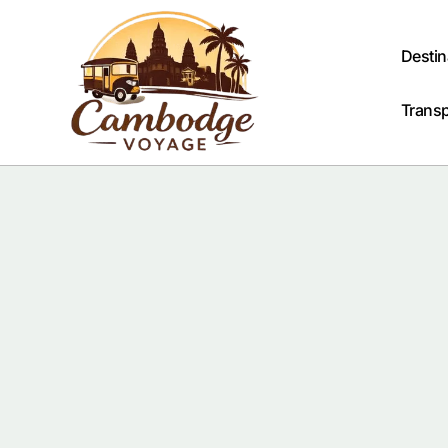
Passer
au
contenu
Destin
Trans