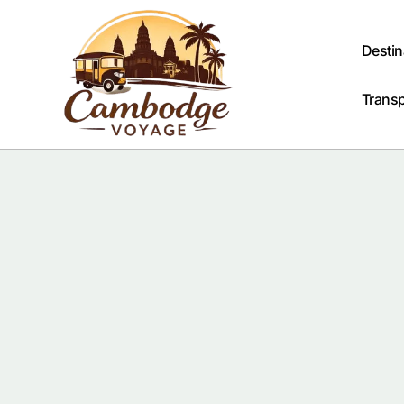
Passer
au
contenu
Destin
Trans