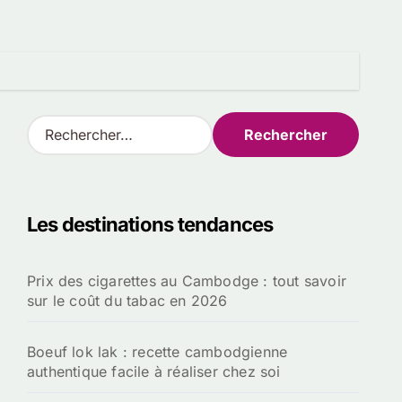
R
e
c
h
e
Les destinations tendances
r
c
h
Prix des cigarettes au Cambodge : tout savoir
e
sur le coût du tabac en 2026
r
:
Boeuf lok lak : recette cambodgienne
authentique facile à réaliser chez soi