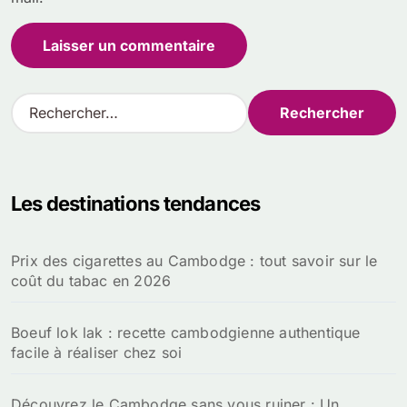
R
e
c
h
e
Les destinations tendances
r
c
h
Prix des cigarettes au Cambodge : tout savoir sur le
e
coût du tabac en 2026
r
:
Boeuf lok lak : recette cambodgienne authentique
facile à réaliser chez soi
Découvrez le Cambodge sans vous ruiner : Un