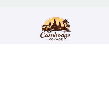
Cambodge Voyage
Guide pour organiser son séjour au Cambodge et visiter
la Cité d'Angkor Wat
Copyright @ 2026 Tous droits réservés - cambodge-