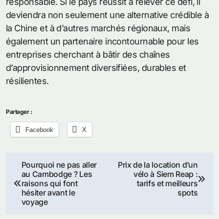
responsable. Si le pays réussit à relever ce défi, il
deviendra non seulement une alternative crédible à
la Chine et à d’autres marchés régionaux, mais
également un partenaire incontournable pour les
entreprises cherchant à bâtir des chaînes
d’approvisionnement diversifiées, durables et
résilientes.
Partager :
Facebook
X
Navigation
Pourquoi ne pas aller
Prix de la location d’un
au Cambodge ? Les
vélo à Siem Reap :
de
raisons qui font
tarifs et meilleurs
hésiter avant le
spots
l’article
voyage