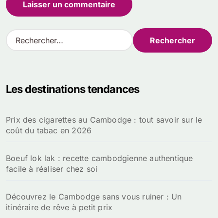
R
e
c
h
e
Les destinations tendances
r
c
h
Prix des cigarettes au Cambodge : tout savoir sur le
e
coût du tabac en 2026
r
:
Boeuf lok lak : recette cambodgienne authentique
facile à réaliser chez soi
Découvrez le Cambodge sans vous ruiner : Un
itinéraire de rêve à petit prix