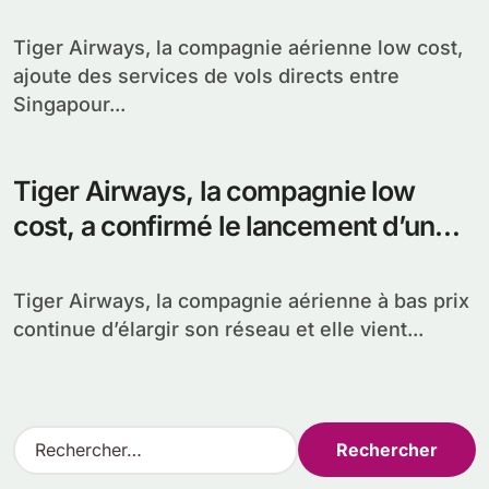
vers Phnom Penh.
Tiger Airways, la compagnie aérienne low cost,
ajoute des services de vols directs entre
Singapour...
Tiger Airways, la compagnie low
cost, a confirmé le lancement d’un
vol journalier de Phnom Penh
Tiger Airways, la compagnie aérienne à bas prix
continue d’élargir son réseau et elle vient...
R
e
c