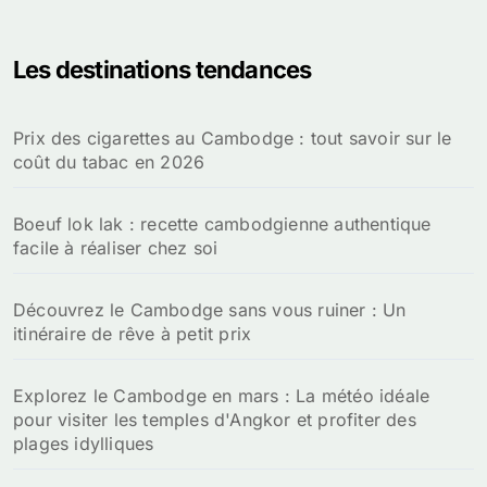
h
e
Les destinations tendances
r
c
h
Prix des cigarettes au Cambodge : tout savoir sur le
e
coût du tabac en 2026
r
:
Boeuf lok lak : recette cambodgienne authentique
facile à réaliser chez soi
Découvrez le Cambodge sans vous ruiner : Un
itinéraire de rêve à petit prix
Explorez le Cambodge en mars : La météo idéale
pour visiter les temples d'Angkor et profiter des
plages idylliques