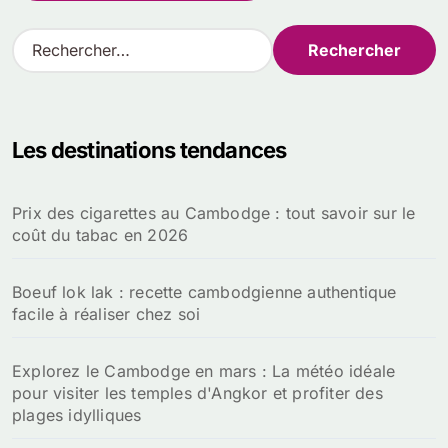
R
e
c
h
e
Les destinations tendances
r
c
h
Prix des cigarettes au Cambodge : tout savoir sur le
e
coût du tabac en 2026
r
:
Boeuf lok lak : recette cambodgienne authentique
facile à réaliser chez soi
Explorez le Cambodge en mars : La météo idéale
pour visiter les temples d'Angkor et profiter des
plages idylliques