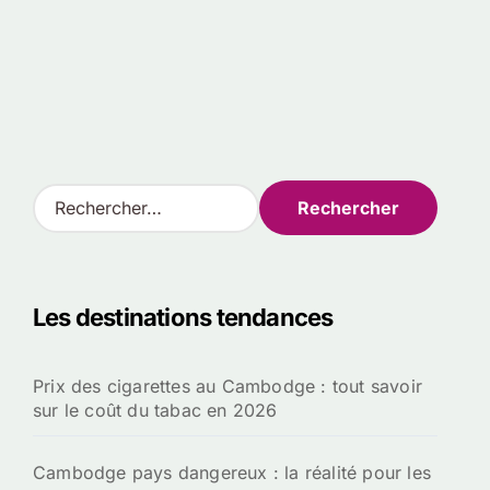
R
e
c
h
e
Les destinations tendances
r
c
h
Prix des cigarettes au Cambodge : tout savoir
e
sur le coût du tabac en 2026
r
:
Cambodge pays dangereux : la réalité pour les