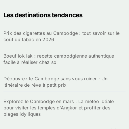
h
e
Les destinations tendances
r
c
h
Prix des cigarettes au Cambodge : tout savoir sur le
e
coût du tabac en 2026
r
:
Boeuf lok lak : recette cambodgienne authentique
facile à réaliser chez soi
Découvrez le Cambodge sans vous ruiner : Un
itinéraire de rêve à petit prix
Explorez le Cambodge en mars : La météo idéale
pour visiter les temples d'Angkor et profiter des
plages idylliques