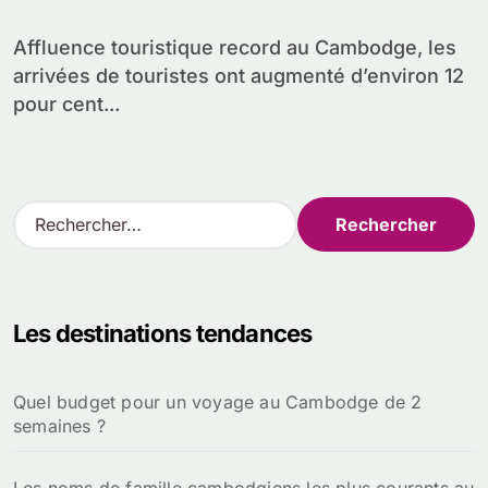
Affluence touristique record au Cambodge, les
arrivées de touristes ont augmenté d’environ 12
pour cent...
R
e
c
h
e
Les destinations tendances
r
c
h
Quel budget pour un voyage au Cambodge de 2
e
semaines ?
r
: