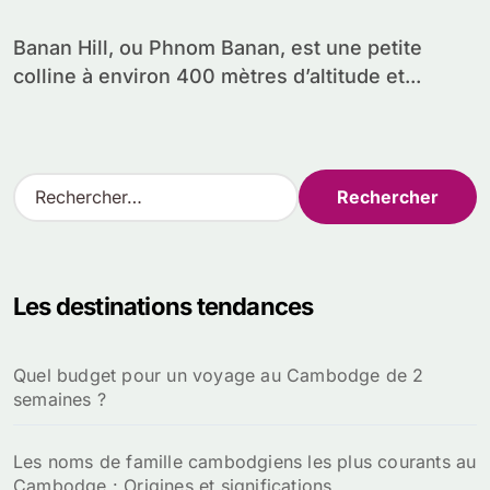
Banan Hill, ou Phnom Banan, est une petite
colline à environ 400 mètres d’altitude et...
R
e
c
h
e
Les destinations tendances
r
c
h
Quel budget pour un voyage au Cambodge de 2
e
semaines ?
r
:
Les noms de famille cambodgiens les plus courants au
Cambodge : Origines et significations