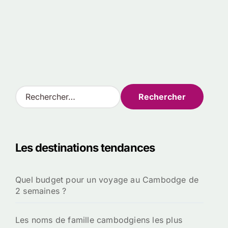
R
e
c
h
e
Les destinations tendances
r
c
h
Quel budget pour un voyage au Cambodge de
e
2 semaines ?
r
:
Les noms de famille cambodgiens les plus