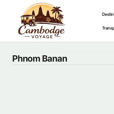
Passer
au
contenu
Destin
Trans
Phnom Banan