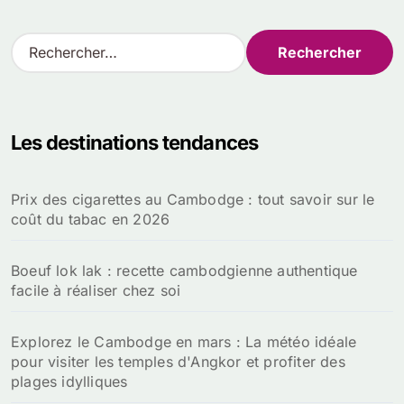
R
e
c
h
e
Les destinations tendances
r
c
h
Prix des cigarettes au Cambodge : tout savoir sur le
e
coût du tabac en 2026
r
:
Boeuf lok lak : recette cambodgienne authentique
facile à réaliser chez soi
Explorez le Cambodge en mars : La météo idéale
pour visiter les temples d'Angkor et profiter des
plages idylliques