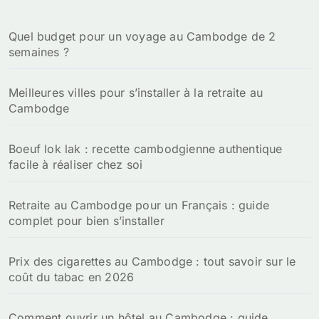
c
h
Quel budget pour un voyage au Cambodge de 2
e
semaines ?
r
:
Meilleures villes pour s’installer à la retraite au
Cambodge
Boeuf lok lak : recette cambodgienne authentique
facile à réaliser chez soi
Retraite au Cambodge pour un Français : guide
complet pour bien s’installer
Prix des cigarettes au Cambodge : tout savoir sur le
coût du tabac en 2026
Comment ouvrir un hôtel au Cambodge : guide