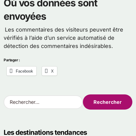
Où vos données sont
envoyées
Les commentaires des visiteurs peuvent être
vérifiés à l’aide d’un service automatisé de
détection des commentaires indésirables.
Partager :
Facebook
X
R
e
c
h
e
Les destinations tendances
r