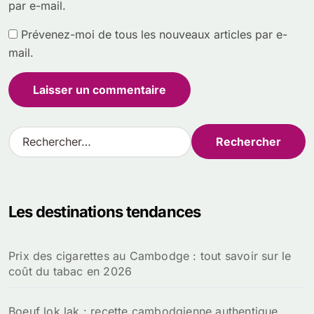
par e-mail.
Prévenez-moi de tous les nouveaux articles par e-
mail.
R
e
c
h
e
Les destinations tendances
r
c
h
Prix des cigarettes au Cambodge : tout savoir sur le
e
coût du tabac en 2026
r
:
Boeuf lok lak : recette cambodgienne authentique