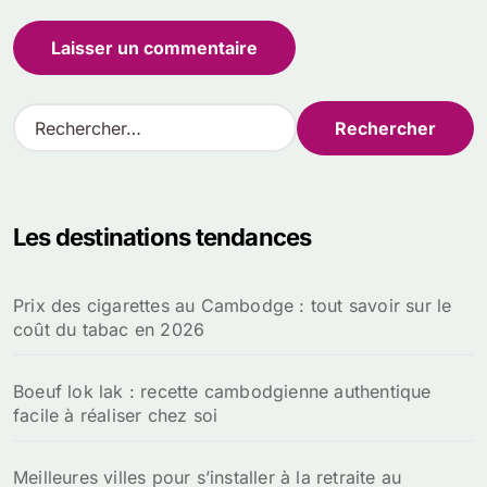
R
e
c
h
e
Les destinations tendances
r
c
h
Prix des cigarettes au Cambodge : tout savoir sur le
e
coût du tabac en 2026
r
:
Boeuf lok lak : recette cambodgienne authentique
facile à réaliser chez soi
Meilleures villes pour s’installer à la retraite au