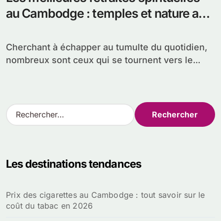
au Cambodge : temples et nature au
programme
Cherchant à échapper au tumulte du quotidien,
nombreux sont ceux qui se tournent vers le...
R
e
c
h
e
Les destinations tendances
r
c
h
Prix des cigarettes au Cambodge : tout savoir sur le
e
coût du tabac en 2026
r