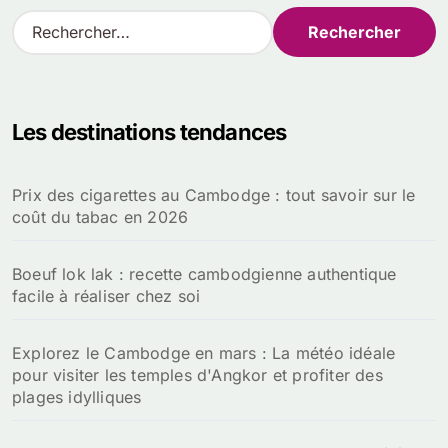
R
e
c
h
e
Les destinations tendances
r
c
h
Prix des cigarettes au Cambodge : tout savoir sur le
e
coût du tabac en 2026
r
:
Boeuf lok lak : recette cambodgienne authentique
facile à réaliser chez soi
Explorez le Cambodge en mars : La météo idéale
pour visiter les temples d'Angkor et profiter des
plages idylliques