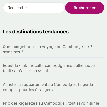
R
e
c
h
e
Les destinations tendances
r
c
h
Quel budget pour un voyage au Cambodge de 2
e
semaines ?
r
:
Boeuf lok lak : recette cambodgienne authentique
facile à réaliser chez soi
Acheter un appartement au Cambodge : le guide
complet pour les étrangers
Prix des cigarettes au Cambodge : tout savoir sur le